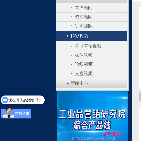
•
首席顾问
•
资深顾问
•
讲师团队
精彩视频
•
公司宣传视频
•
媒体视频
•
论坛视频
•
光盘视频
新闻中心
现在有优惠活动吗？