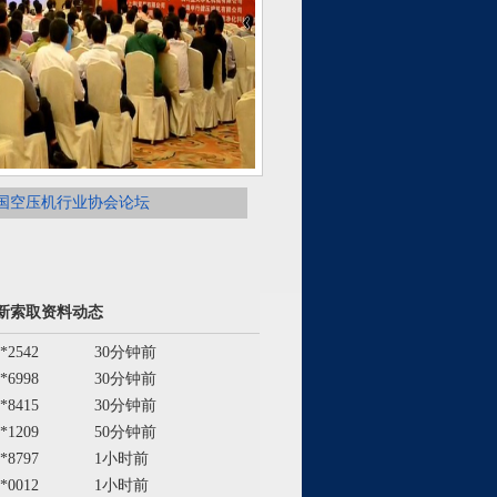
国空压机行业协会论坛
新索取资料动态
*2542
30分钟前
*6998
30分钟前
*8415
30分钟前
*1209
50分钟前
*8797
1小时前
*0012
1小时前