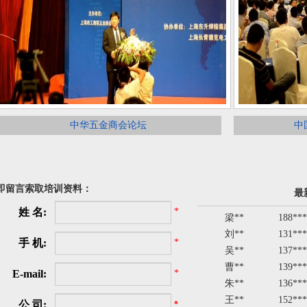
中华五金商会论坛
中
即留言索取培训资料：
最
姓 名:
*
梁**
188***
刘**
131***
手 机:
*
吴**
137***
曹**
139***
E-mail:
*
朱**
136***
王**
152***
公 司:
*