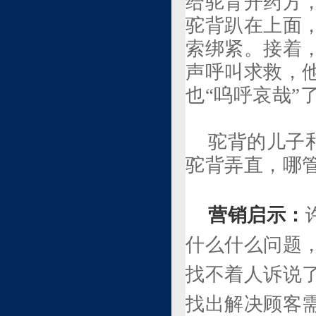
给驼背开药方
驼背趴在上面
索绑紧。接着
声呼叫求救，
也“呜呼哀哉”
驼背的儿子
驼背弄直，哪管
营销启示：
什么什么问题
找不着人诉说
找出解决顾客