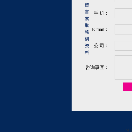
留
言
手 机：
索
取
E-mail：
培
训
公 司：
资
料
咨询事宜：
沪I